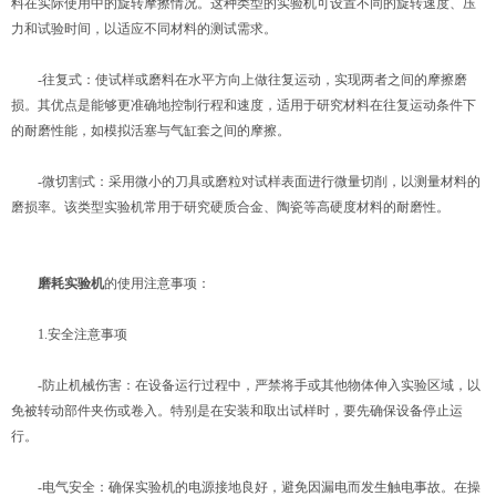
料在实际使用中的旋转摩擦情况。这种类型的实验机可设置不同的旋转速度、压
力和试验时间，以适应不同材料的测试需求。
-往复式：使试样或磨料在水平方向上做往复运动，实现两者之间的摩擦磨
损。其优点是能够更准确地控制行程和速度，适用于研究材料在往复运动条件下
的耐磨性能，如模拟活塞与气缸套之间的摩擦。
-微切割式：采用微小的刀具或磨粒对试样表面进行微量切削，以测量材料的
磨损率。该类型实验机常用于研究硬质合金、陶瓷等高硬度材料的耐磨性。
磨耗实验机
的使用注意事项：
1.安全注意事项
-防止机械伤害：在设备运行过程中，严禁将手或其他物体伸入实验区域，以
免被转动部件夹伤或卷入。特别是在安装和取出试样时，要先确保设备停止运
行。
-电气安全：确保实验机的电源接地良好，避免因漏电而发生触电事故。在操