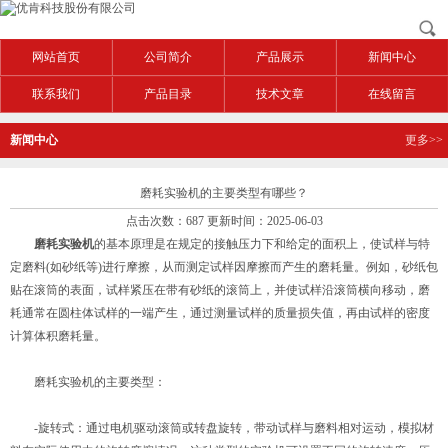
网站首页
公司简介
产品展示
新闻中心
联系我们
产品目录
技术文章
在线留言
新闻中心
更多>>
磨耗实验机的主要类型有哪些？
点击次数：687 更新时间：2025-06-03
磨耗实验机
的基本原理是在规定的接触压力下和给定的面积上，使试样与特
定磨料(如砂纸等)进行摩擦，从而测定试样因摩擦而产生的磨耗量。例如，砂纸包
贴在滚筒的表面，试样紧压在带有砂纸的滚筒上，并使试样沿滚筒横向移动，磨
耗通常在圆柱体试样的一端产生，通过测量试样的质量损失值，再由试样的密度
计算体积磨耗量。
磨耗实验机的主要类型：
-旋转式：通过电机驱动滚筒或转盘旋转，带动试样与磨料相对运动，模拟材