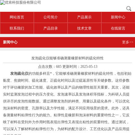
网站首页
公司简介
产品展示
新闻中心
联系我们
产品目录
技术文章
在线留言
新闻中心
更多>>
发泡硫化仪能够准确测量橡胶材料的硫化特性
点击次数：685 更新时间：2025-05-13
发泡硫化仪
的功能多样且*，它能够准确测量橡胶材料的硫化特性，包括初始
黏度、焦烧时间、硫化速度、正硫化时间以及过硫返原性等关键参数。这些参数
对于评估橡胶的加工性能、硫化效率以及产品的物理性能至关重要。其次，还能
实时监测发泡过程中的压力变化、发泡速率以及发泡体积等指标，为科研人员提
供详尽的发泡性能数据。通过调整发泡剂的种类、用量以及硫化条件，可以优化
泡沫材料的密度、孔隙率以及力学性能，满足不同应用场景的需求。此外，还具
备测量材料粘弹性行为的能力。粘弹性是橡胶和泡沫材料的重要特性之一，它反
映了材料在受到外力作用时既表现出弹性又表现出粘性的双重特性。通过测试，
可以深入了解材料的粘弹性行为，为材料的配方设计、工艺优化以及产品应用提