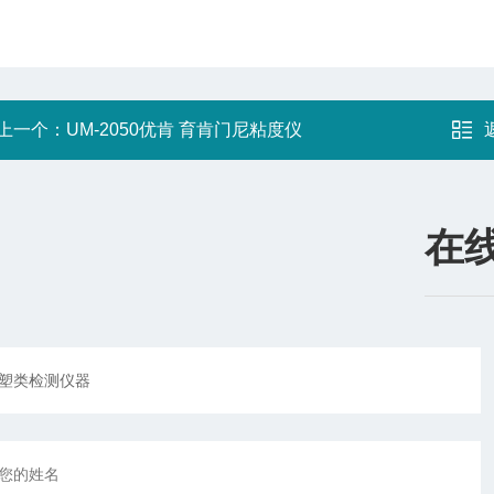
上一个：
UM-2050优肯 育肯门尼粘度仪
在