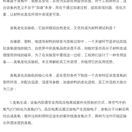
料暴露于臭氧中，观察其变化，从而为实际应用提供依据。对于工程师而言，这
台设备的意义不在于“加速”本身，而在于通过加速过程，提前发现问题、优化方
案，让材料在真实环境中表现更可靠。
臭氧老化实验机：它如何模拟自然老化，又凭何成为材料测试利器？
在橡胶、塑料、电缆等材料的研发与质检过程中，一个关键环节是评估其抵
抗臭氧侵蚀的能力。自然界中的臭氧虽然浓度不高，却能对某些高分子材料造成
缓慢而持续的破坏。为了在实验室中重现这一过程，工程师们设计了一种专用设
备——臭氧老化实验机。本文将解析其工作原理，并梳理它的实用优势。
臭氧老化实验机的核心任务，是在受控条件下制造一个含有特定浓度臭氧的
密闭环境，并配合温度、湿度等参数，加速材料的老化进程。其工作流程大致分
为三步：
1.臭氧生成：设备内部通常采用高压电离或紫外光照射的方式，将空气中的
氧气(O?)转化为臭氧(O?)。高压电离法通过放电产生高能电子，使氧分子分解后再
结合成臭氧；紫外法则利用特定波长的紫外线激发氧分子。两种方法均可稳定输
出所需浓度的臭氧。