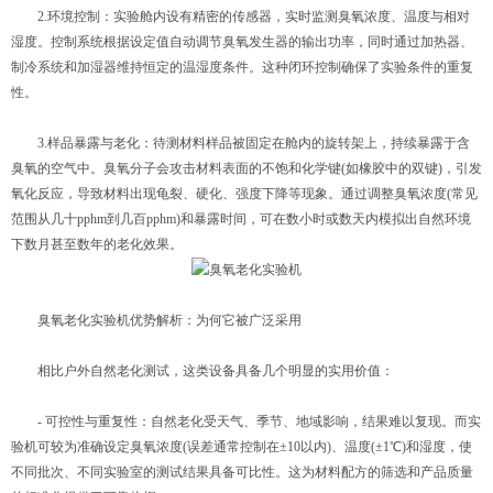
2.环境控制：实验舱内设有精密的传感器，实时监测臭氧浓度、温度与相对
湿度。控制系统根据设定值自动调节臭氧发生器的输出功率，同时通过加热器、
制冷系统和加湿器维持恒定的温湿度条件。这种闭环控制确保了实验条件的重复
性。
3.样品暴露与老化：待测材料样品被固定在舱内的旋转架上，持续暴露于含
臭氧的空气中。臭氧分子会攻击材料表面的不饱和化学键(如橡胶中的双键)，引发
氧化反应，导致材料出现龟裂、硬化、强度下降等现象。通过调整臭氧浓度(常见
范围从几十pphm到几百pphm)和暴露时间，可在数小时或数天内模拟出自然环境
下数月甚至数年的老化效果。
臭氧老化实验机优势解析：为何它被广泛采用
相比户外自然老化测试，这类设备具备几个明显的实用价值：
- 可控性与重复性：自然老化受天气、季节、地域影响，结果难以复现。而实
验机可较为准确设定臭氧浓度(误差通常控制在±10以内)、温度(±1℃)和湿度，使
不同批次、不同实验室的测试结果具备可比性。这为材料配方的筛选和产品质量