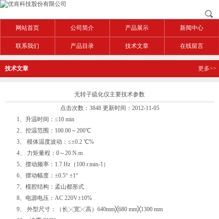
网站首页
公司简介
产品展示
新闻中心
联系我们
产品目录
技术文章
在线留言
技术文章
更多>>
无转子硫化仪主要技术参数
点击次数：3848 更新时间：2012-11-05
1、升温时间：≤10 min
2、控温范围：100.00～200℃
3、 模体温度波动：≤±0.2 ℃%
4、 力矩量程：0～20 N.m
5、摆动频率：1.7 Hz（100 r.min‐1）
6、摆动幅度：±0.5° ±1°
7、模腔结构：孟山都形式
8、电源电压：AC 220V±10%
9、 外型尺寸：（长╳宽╳高）640mm╳680 mm╳1300 mm