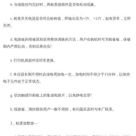
b. 当保险丝均完好时，再检查接插件是否有松动现象。
c. 检查开关电源是否符合标称值，即输出应为+5V、+12V，如有异常，立即
关闭。
d. 电路板的维修原则采用整块调换的方法，用户在购机时可另购备板，保修
期内严禁乱动，否则后果自负!
e. 打印机易损件应经常更换。
f. 本仪器长期不用时必须每周加电一次，加电时间不得少于15分钟，以保持
电子元件处于正常状态。
g. 切勿触摸印刷板上的集成电路片，以免静电击穿!
h. 线路板、测控模块用户一般不用拆，有问题应及时与本厂联系。
3、粘度值数据—