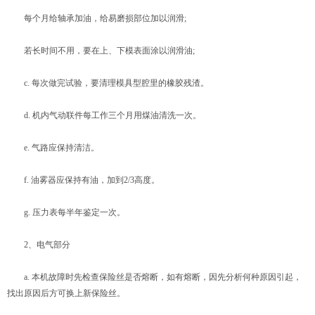
每个月给轴承加油，给易磨损部位加以润滑;
若长时间不用，要在上、下模表面涂以润滑油;
c. 每次做完试验，要清理模具型腔里的橡胶残渣。
d. 机内气动联件每工作三个月用煤油清洗一次。
e. 气路应保持清洁。
f. 油雾器应保持有油，加到2/3高度。
g. 压力表每半年鉴定一次。
2、电气部分
a. 本机故障时先检查保险丝是否熔断，如有熔断，因先分析何种原因引起，
找出原因后方可换上新保险丝。