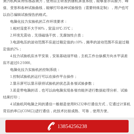
测力机构采用传感器测力，使用自主研发的微机屏显系统，能够显示试验力、峰
值、变形和各种试验曲线，能够打印各种试验报告（需要特殊定制），用户也可
以自己编辑试验报告的格式。
电脑化拉力实验机的工作环境要求：
1.相对湿度不大于80%，室温10℃-35℃；
2.环境无震动，无强磁场干扰，无腐蚀性介质；
3.电源电压的波动范围不应超过额定值的±10%，频率的波动范围不应超过额
定值的2%；
4.拉力试验机应水平安装，安装基础须平稳，主机工作台纵横方向水平误差
应不超过0.2/1000。
电脑化拉力实验机的控制系统：
1.控制试验机的运行可以在操作平台操作；
2.显示屏可以显示获得试验机的状态及各项试验参数；
3.若是带电脑的话，也可以由电脑实现各项功能并进行数据处理分析、试验
结果打印；
4.试验机同电脑之间的通信一般都是使用RS232串行通信方式，它通过计算机
背后的串口(COM口)进行通信，此技术比较成熟、可靠，使用方便。
13854256238