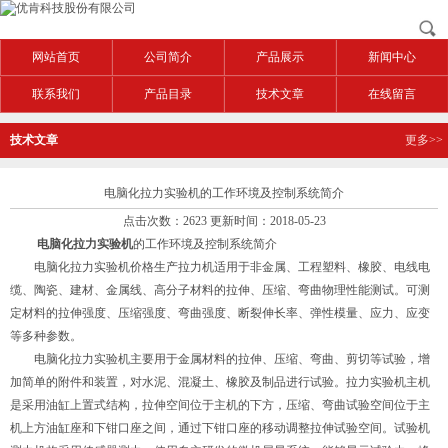
网站首页
公司简介
产品展示
新闻中心
联系我们
产品目录
技术文章
在线留言
技术文章
更多>>
电脑化拉力实验机的工作环境及控制系统简介
点击次数：2623 更新时间：2018-05-23
电脑化拉力实验机
的工作环境及控制系统简介
电脑化拉力实验机价格生产拉力机适用于非金属、工程塑料、橡胶、电线电
缆、陶瓷、建材、金属线、高分子材料的拉伸、压缩、弯曲物理性能测试。可测
定材料的拉伸强度、压缩强度、弯曲强度、断裂伸长率、弹性模量、应力、应变
等多种参数。
电脑化拉力实验机主要用于金属材料的拉伸、压缩、弯曲、剪切等试验，增
加简单的附件和装置，对水泥、混凝土、橡胶及制品进行试验。拉力实验机主机
是采用油缸上置式结构，拉伸空间位于主机的下方，压缩、弯曲试验空间位于主
机上方油缸座和下钳口座之间，通过下钳口座的移动调整拉伸试验空间。试验机