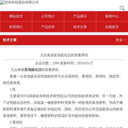
网站首页
公司简介
产品展示
新闻中心
联系我们
产品目录
技术文章
在线留言
技术文章
更多>>
几点来谈发泡硫化仪的质量辨别
点击次数：2394 更新时间：2019-03-27
几点来谈
发泡硫化仪
的质量辨别
衡量一台发泡硫化仪性能的好坏可从仪器的性、重现性、再现性、稳定性、
线性度来看。
1.性
主要靠NITS(国家标准和技术研究院)认可的扭矩标准来证明。另一方面，为
了证明硫化仪的性，试验某一橡胶胶料时需要用一种标准的基准胶料。但由于橡
胶胶料通常都不具备足够的贮存稳定性，因此，到目前为止尚无国家承认的标准
基准胶料。通常情况下，橡胶胶料的室温贮存对硫化性能有影响。
2.重现性