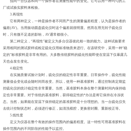
指同一台仪器和同一个操作者在测量性能中的变化。它可以用一种均匀的工
厂或试验实胶料来检验。
3.再现性
它有两种定义，一种是操作者不同而产生的测量偏差程度，认为是操作者的
偏差(AV)。当用振动圆盘硫化仪时这个偏差就很明显。然而在用无转子硫化仪
时，只有微不足道的影响，AV通常都很小。
第二种定义，“再现性”被定义为多台仪器彼此相一致的能力。这种试验要求
采用相同的测试胶样或检定硫化仪用标准物质来进行。在该研究中，采用一种“稳
定的”标准胶料是非常有用的。大多数传统胶料的硫化性能即使在室温下仅暴露几
天也会发生变化。
4.稳定性
在实施质量试验计划时，硫化仪的稳定性非常重要。日常操作中，硫化性能
测量值会变化或会随时间而改变。所以，使用一种基准胶料，通过控制表定期监
控硫化仪的统计稳定性非常重要。当然，基准胶料本身在整个测量时间内保持稳
定也非常重要。对于传统的基准胶料，获得稳定性的*办法是将它保持在冷冻状
态。当然，如果能在室温下保持稳定的基准胶料是十分理想的。当一台硫化仪失
去统计控制状态时，必须进行修正，如清洗模腔，更换密封圈、重新校正等。
5.线性度
定义为仪器在整个有效的操作范围内的偏差程度。这一特性可用基准胶料在
操作范围内的不同阶段的性能予以监控。